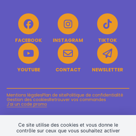
Mon compte
Facebook
Instagram
FACEBOOK
INSTAGRAM
TIKTOK
TikTok
Youtube
YOUTUBE
CONTACT
NEWSLETTER
Contact
Newsletter
Mentions légales
Plan de site
Politique de confidentialité
Gestion des cookies
Retrouver vos commandes
J'ai un code promo
Ce site utilise des cookies et vous donne le
contrôle sur ceux que vous souhaitez activer