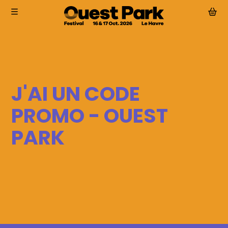
Aller au contenu principal
J'AI UN CODE
Le festival
PROMO - OUEST
Programmation
Billetterie
PARK
Accès et Infos Pratiques
Partenaires
Actualités