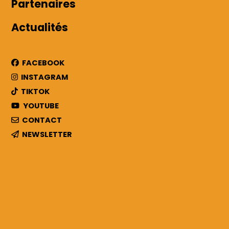
Partenaires
Mon compte
Actualités
Facebook
Instagram
FACEBOOK
TikTok
INSTAGRAM
TIKTOK
Youtube
YOUTUBE
Contact
CONTACT
NEWSLETTER
Newsletter