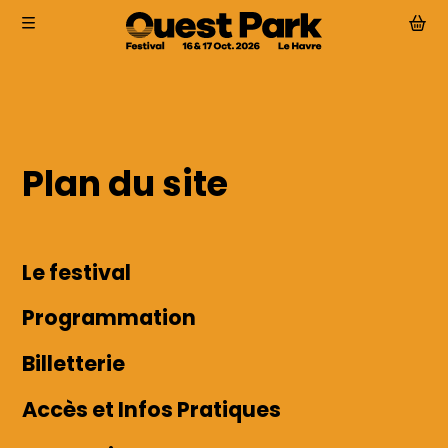
Aller au contenu principal
Plan du site
Le festival
Programmation
Billetterie
Le festival
Accès et Infos Pratiques
Partenaires
Programmation
Actualités
Billetterie
Accès et Infos Pratiques