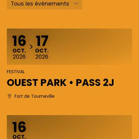
Mon compte
Facebook
Instagram
16
17
TikTok
DU
AU
OCTOBRE
OCTOBRE
OCT.
OCT.
2026
2026
Youtube
FESTIVAL
Contact
OUEST PARK • PASS 2J
Newsletter
Fort de Tourneville
16
OCTOBRE
OCT.