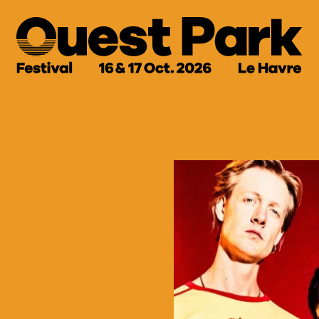
Le festival
Programmation
Billetterie
cès et Infos Pratiq
Partenaires