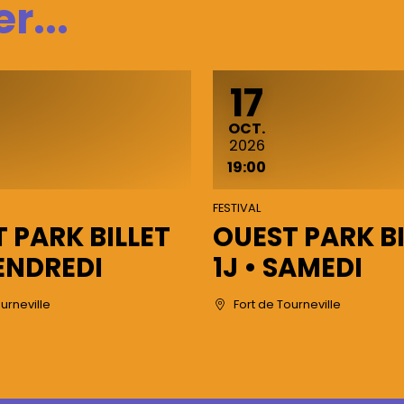
r...
17
E
OCTOBRE
OCT.
2026
19:00
FESTIVAL
 PARK BILLET
OUEST PARK BI
VENDREDI
1J • SAMEDI
urneville
Fort de Tourneville