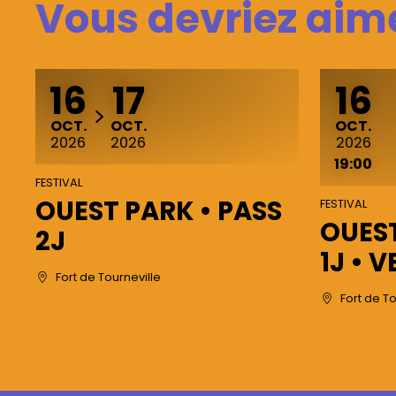
Vous devriez aime
16
17
16
DU
AU
OCTOBRE
OCTOBRE
OCTOBR
OCT.
OCT.
OCT.
2026
2026
2026
19:00
FESTIVAL
OUEST PARK • PASS
FESTIVAL
OUEST
2J
1J • 
Fort de Tourneville
Fort de To