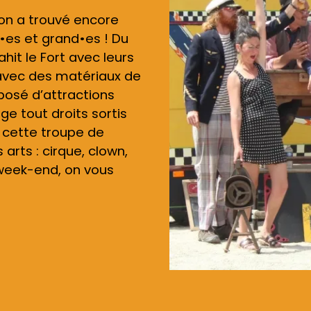
Actualités
 on a trouvé encore
t•es et grand•es ! Du
ahit le Fort avec leurs
avec des matériaux de
posé d’attractions
ge tout droits sortis
e cette troupe de
arts : cirque, clown,
 week-end, on vous
…