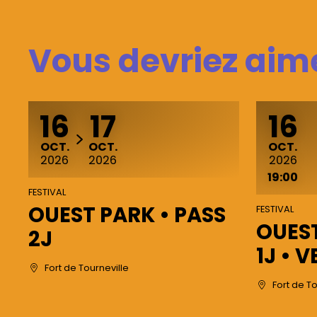
Vous devriez aime
16
17
16
DU
AU
OCTOBRE
OCTOBRE
OCTOBR
OCT.
OCT.
OCT.
2026
2026
2026
19:00
FESTIVAL
OUEST PARK • PASS
FESTIVAL
OUEST
2J
1J • 
Fort de Tourneville
Fort de To