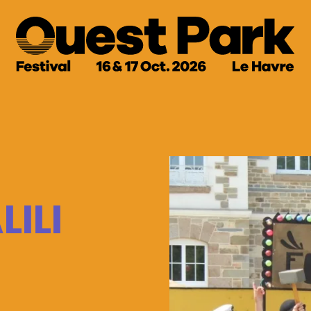
Le festival
LILI
Programmation
Billetterie
cès et Infos Pratiq
Partenaires