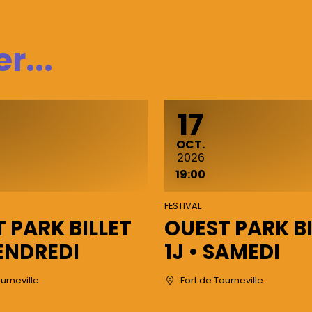
r...
17
E
OCTOBRE
OCT.
2026
19:00
FESTIVAL
 PARK BILLET
OUEST PARK BI
VENDREDI
1J • SAMEDI
urneville
Fort de Tourneville