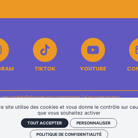
GRAM
TIKTOK
YOUTUBE
CO
 des cookies
Retrouver vos commandes
J'ai un code promo
e site utilise des cookies et vous donne le contrôle sur ce
que vous souhaitez activer
TOUT ACCEPTER
PERSONNALISER
POLITIQUE DE CONFIDENTIALITÉ
ram
TikTok
Youtube
C