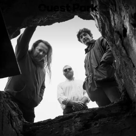
Aller au contenu principal
Le festival
Programmation
Billetterie
Accès et Infos Pratiques
Partenaires
Actualités