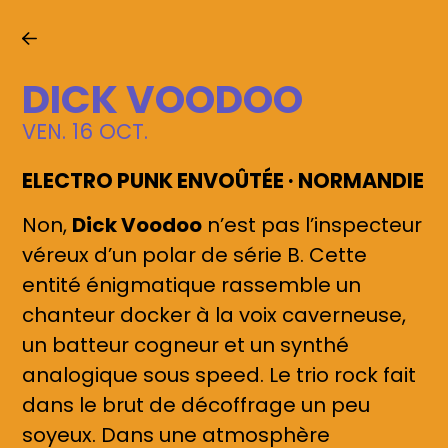
Mon compte
Facebook
DICK VOODOO
Instagram
VEN. 16 OCT.
TikTok
ELECTRO PUNK ENVOÛTÉE · NORMANDIE
Youtube
Non,
Dick Voodoo
n’est pas l’inspecteur
Contact
véreux d’un polar de série B. Cette
Newsletter
entité énigmatique rassemble un
chanteur docker à la voix caverneuse,
un batteur cogneur et un synthé
analogique sous speed. Le trio rock fait
dans le brut de décoffrage un peu
soyeux. Dans une atmosphère