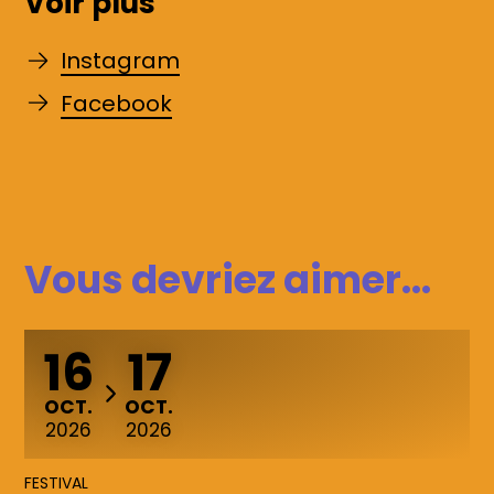
Voir plus
Instagram
Facebook
Vous devriez aimer...
16
17
DU
AU
OCTOBRE
OCTOBRE
OCT.
OCT.
2026
2026
FESTIVAL